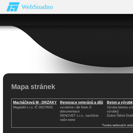
WebSnadno
Mapa stránek
Macháčková M - DRŽÁKY
Renovace veteránů a dílů
Beton a výrobk
MagdaM s.r.o. IČ 09279555
vyrobíme i dle fotek či
Výroba betonu a 
dokumentace
výrobků
RENOVET s.r.o., navštivte
Dobré Štěstí-Dob
naše www
Tvorba webových strá